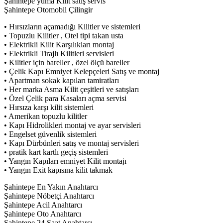
Şahintepe yuma Kilit satış servis
Şahintepe Otomobil Çilingir
• Hırsızların açamadığı Kilitler ve sistemleri
• Topuzlu Kilitler , Otel tipi takan usta
• Elektrikli Kilit Karşılıkları montaj
• Elektrikli Tirajlı Kilitleri servisleri
• Kilitler için bareller , özel ölçü bareller
• Çelik Kapı Emniyet Kelepçeleri Satış ve montaj
• Apartman sokak kapıları tamiratları
• Her marka Asma Kilit çeşitleri ve satışları
• Özel Çelik para Kasaları açma servisi
• Hırsıza karşı kilit sistemleri
• Amerikan topuzlu kilitler
• Kapı Hidrolikleri montaj ve ayar servisleri
• Engelset güvenlik sistemleri
• Kapı Dürbünleri satış ve montaj servisleri
• pratik kart kartlı geçiş sistemleri
• Yangın Kapıları emniyet Kilit montajı
• Yangın Exit kapısına kilit takmak
Şahintepe En Yakın Anahtarcı
Şahintepe Nöbetçi Anahtarcı
Şahintepe Acil Anahtarcı
Şahintepe Oto Anahtarcı
Şahintepe 24 Saat Anahtarcı