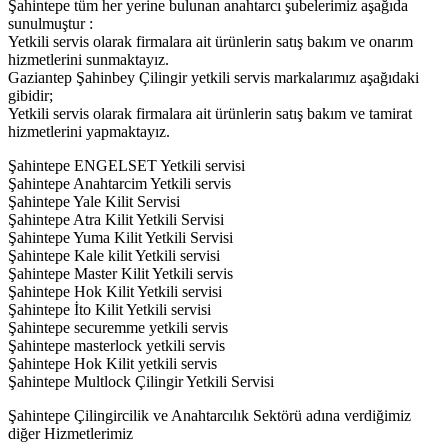
Şahintepe tüm her yerine bulunan anahtarcı şubelerimiz aşağıda
sunulmuştur :
Yetkili servis olarak firmalara ait ürünlerin satış bakım ve onarım
hizmetlerini sunmaktayız.
Gaziantep Şahinbey Çilingir yetkili servis markalarımız aşağıdaki
gibidir;
Yetkili servis olarak firmalara ait ürünlerin satış bakım ve tamirat
hizmetlerini yapmaktayız.
Şahintepe ENGELSET Yetkili servisi
Şahintepe Anahtarcim Yetkili servis
Şahintepe Yale Kilit Servisi
Şahintepe Atra Kilit Yetkili Servisi
Şahintepe Yuma Kilit Yetkili Servisi
Şahintepe Kale kilit Yetkili servisi
Şahintepe Master Kilit Yetkili servis
Şahintepe Hok Kilit Yetkili servisi
Şahintepe İto Kilit Yetkili servisi
Şahintepe securemme yetkili servis
Şahintepe masterlock yetkili servis
Şahintepe Hok Kilit yetkili servis
Şahintepe Multlock Çilingir Yetkili Servisi
Şahintepe Çilingircilik ve Anahtarcılık Sektörü adına verdiğimiz
diğer Hizmetlerimiz