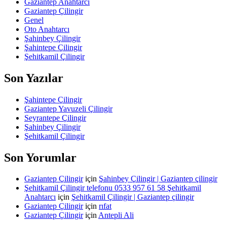
Gaziantep Anahtarcı
Gaziantep Çilingir
Genel
Oto Anahtarcı
Şahinbey Çilingir
Şahintepe Çilingir
Şehitkamil Çilingir
Son Yazılar
Şahintepe Çilingir
Gaziantep Yavuzeli Çilingir
Seyrantepe Çilingir
Şahinbey Çilingir
Şehitkamil Çilingir
Son Yorumlar
Gaziantep Çilingir
için
Şahinbey Çilingir | Gaziantep çilingir
Şehitkamil Çilingir telefonu 0533 957 61 58 Şehitkamil
Anahtarcı
için
Şehitkamil Çilingir | Gaziantep çilingir
Gaziantep Çilingir
için
rıfat
Gaziantep Çilingir
için
Antepli Ali