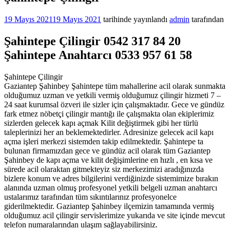
19 Mayıs 2021
19 Mayıs 2021
tarihinde yayınlandı
admin
tarafından
Şahintepe Çilingir 0542 317 84 20
Şahintepe Anahtarcı 0533 957 61 58
Şahintepe Çilingir
Gaziantep Şahinbey Şahintepe tüm mahallerine acil olarak sunmakta
olduğumuz uzman ve yetkili vermiş olduğumuz çilingir hizmeti 7 –
24 saat kurumsal özveri ile sizler için çalışmaktadır. Gece ve gündüz
fark etmez nöbetçi çilingir mantığı ile çalışmakta olan ekiplerimiz
sizlerden gelecek kapı açmak Kilit değiştirmek gibi her türlü
taleplerinizi her an beklemektedirler. Adresinize gelecek acil kapı
açma işleri merkezi sistemden takip edilmektedir. Şahintepe ta
bulunan firmamızdan gece ve gündüz acil olarak tüm Gaziantep
Şahinbey de kapı açma ve kilit değişimlerine en hızlı , en kısa ve
sürede acil olaraktan gitmekteyiz siz merkezimizi aradığınızda
bizlere konum ve adres bilgilerini verdiğinizde sistemimize bırakın
alanında uzman olmuş profesyonel yetkili belgeli uzman anahtarcı
ustalarımız tarafından tüm sıkıntılarınız profesyonelce
giderilmektedir. Gaziantep Şahinbey ilçemizin tamamında vermiş
olduğumuz acil çilingir servislerimize yukarıda ve site içinde mevcut
telefon numaralarından ulaşım sağlayabilirsiniz.