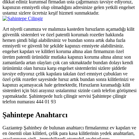
dikkat ediniz kurumsal firmadan usta çağırmanızı tavsiye ediyoruz,
kapınızın emniyetli olup olmadığını adresinize gelen yetkili engelset
ustamız sizlere ücretsiz keşif hizmeti sunmaktadır.
Art niyetli canımıza ve malımıza kasteden hırsızların açamadığı kilit
güvenlik sistemleri ve özel patentli korumalı rozetler hakkında
hemen şimdi bilgi alabilirsiniz ve bundan sonra artık daha fazla
emniyetli ve güvenli bir şekilde kapınızı emniyete alabilirsiniz.
engelset kapıları ve kilitleri koruma altına alan firmamızın özel
üretim patentli ürünüdür mutlaka kapınızı koruma altına alınız son
zamanlarda artan olayları çok can sıkmaktadır bundan dolayı kendi
ürünümüz olan hırsıza karşı engelset sistemlerini sizlere şiddetle
tavsiye ediyoruz çelik kapılara takılan özel emniyet çubukları ve
özel çelik rozetler sayesinde hırsız artık bundan sonra kilitlerinizi ve
kapınızı açamayacak hale gelmektedir, Hırsızların kıramadığı kilit
sistemleri için bizi arayınız ustalarımız sizinle canlı telefon görüşmesi
yapmaktadır. Şahintepede hızlı çilingir servisi Şahintepe çilingir
telefon numarası 444 01 93
Şahintepe Anahtarcı
Gaziantep Şahinbey de bulunan anahtarcı firmalarımız ev kapıları ve
en önemli olan kilitleri, çelik para kasa kilitlerinin yedek anahtarları,
araçlarınızın çipli , immobilizerli otomobil anahtarlarını