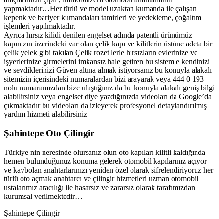
yapmaktadır…Her türlü ve model uzaktan kumanda ile çalışan
kepenk ve bariyer kumandaları tamirleri ve yedekleme, çoğaltım
işlemleri yapılmaktadır.
Ayrıca hırsız kilidi denilen engelset adında patentli ürünümüz
kapınızın üzerindeki var olan çelik kapı ve kilitlerin üstüne adeta bir
çelik yelek gibi takılan Çelik rozet lerle hırsızların evlerinize ve
işyerlerinize girmelerini imkansız hale getiren bu sistemle kendinizi
ve sevdiklerinizi Güven altına almak istiyorsanız bu konuyla alakalı
sitemizin içerisindeki numaralardan bizi arayarak veya 444 0 193
nolu numaramızdan bize ulaştığınız da bu konuyla alakalı geniş bilgi
alabilirsiniz veya engelset diye yazdığınızda videoları da Google’da
çıkmaktadır bu videoları da izleyerek profesyonel detaylandırılmış
yardım hizmeti alabilirsiniz.
Şahintepe Oto Çilingir
Türkiye nin neresinde olursanız olun oto kapıları kilitli kaldığında
hemen bulunduğunuz konuma gelerek otomobil kapılarınız açıyor
ve kaybolan anahtarlarınızı yeniden özel olarak şifrelendiriyoruz her
türlü oto açmak anahtarcı ve çilingir hizmetleri uzman otomobil
ustalarımız aracılığı ile hasarsız ve zararsız olarak tarafımızdan
kurumsal verilmektedir…
Şahintepe Çilingir