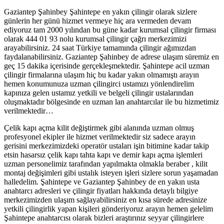
Gaziantep Şahinbey Şahintepe en yakın çilingir olarak sizlere
günlerin her günü hizmet vermeye hiç ara vermeden devam
ediyoruz tam 2000 yılından bu güne kadar kurumsal çilingir firması
olarak 444 01 93 nolu kurumsal çilingir çağrı merkezimizi
arayabilirsiniz. 24 saat Türkiye tamamında çilingir ağımızdan
faydalanabilirsiniz. Gaziantep Şahinbey de adrese ulaşım süremiz en
geç 15 dakika içerisinde gerçekleşmektedir. Şahintepe acil uzman
çilingir firmalarına ulaşım hiç bu kadar yakın olmamıştı arayın
hemen konumunuza uzman çilingirci ustamızı yönlendirelim
kapınıza gelen ustamız yetkili ve belgeli çilingir ustalarından
oluşmaktadır bölgesinde en uzman lan anahtarcılar ile bu hizmetimiz
verilmektedir…
Çelik kapı açma kilit değiştirmek gibi alanında uzman olmuş
profesyonel ekipler ile hizmet verilmektedir siz sadece arayın
gerisini merkezimizdeki operatör ustaları işin bitimine kadar takip
etsin hasarsız çelik kapı tahta kapı ve demir kapı açma işlemleri
uzman personelimiz tarafından yapılmakta olmakla beraber , kilit
montaj değişimleri gibi ustalık isteyen işleri sizlere sorun yaşamadan
halledelim. Şahintepe ve Gaziantep Şahinbey de en yakın usta
anahtarcı adresleri ve çilingir fiyatları hakkında detaylı bilgiye
merkezimizden ulaşım sağlayabilirsiniz en kısa sürede adresinize
yetkili çilingirlik yapan kişileri gönderiyoruz arayın hemen gelelim
Şahintepe anahtarcısı olarak bizleri araştırınız seyyar çilingirlere