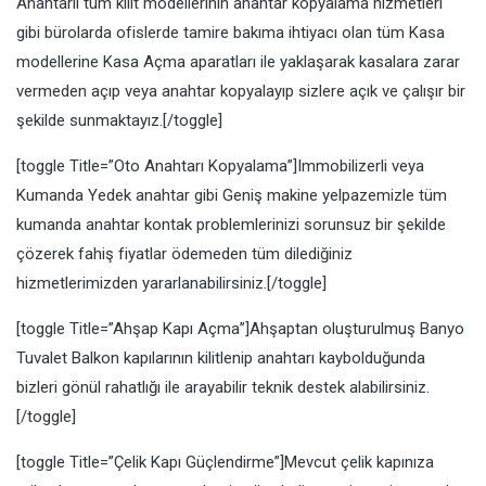
Anahtarlı tüm kilit modellerinin anahtar kopyalama hizmetleri
gibi bürolarda ofislerde tamire bakıma ihtiyacı olan tüm Kasa
modellerine Kasa Açma aparatları ile yaklaşarak kasalara zarar
vermeden açıp veya anahtar kopyalayıp sizlere açık ve çalışır bir
şekilde sunmaktayız.[/toggle]
[toggle Title=”Oto Anahtarı Kopyalama”]Immobilizerli veya
Kumanda Yedek anahtar gibi Geniş makine yelpazemizle tüm
kumanda anahtar kontak problemlerinizi sorunsuz bir şekilde
çözerek fahiş fiyatlar ödemeden tüm dilediğiniz
hizmetlerimizden yararlanabilirsiniz.[/toggle]
[toggle Title=”Ahşap Kapı Açma”]Ahşaptan oluşturulmuş Banyo
Tuvalet Balkon kapılarının kilitlenip anahtarı kaybolduğunda
bizleri gönül rahatlığı ile arayabilir teknik destek alabilirsiniz.
[/toggle]
[toggle Title=”Çelik Kapı Güçlendirme”]Mevcut çelik kapınıza