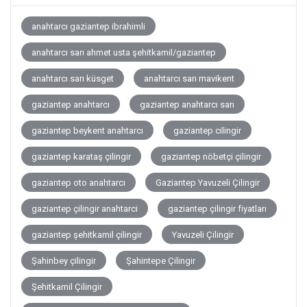
anahtarcı gaziantep ibrahimli
anahtarcı sarı ahmet usta şehitkamil/gaziantep
anahtarcı sarı küsget
anahtarcı sarı mavikent
gaziantep anahtarcı
gaziantep anahtarcı sarı
gaziantep beykent anahtarcı
gaziantep cilingir
gaziantep karataş çilingir
gaziantep nöbetçi çilingir
gaziantep oto anahtarcı
Gaziantep Yavuzeli Çilingir
gaziantep çilingir anahtarci
gaziantep çilingir fiyatları
gaziantep şehitkamil çilingir
Yavuzeli Çilingir
Şahinbey çilingir
Şahintepe Çilingir
Şehitkamil Çilingir