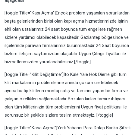
aşağıdadır
[toggle Title=”Kapı Açma”]Ençok problem yaşanılan sorunlardan
başta gelenlerinden birisi olan kapı açma hizmetlerimizde işinin
ehli olan ustalarımız 24 saat boyunca tüm engellere rağmen
sizlere yardımcı olabilecek kapasitedir. Gaziantep bölgesinde ve
ilçelerinde paravan firmalarımız bulunmaktadır 24 Saat boyunca
bizlere iletişim sayfamızdan ulaşabilir Uygun Çilingir fiyatları ile
hizmetlerimizden yararlanabilirsiniz.[/toggle]
[toggle Title=”Kilit Değiştirme”]İto Kale Yale Hok Dierre gibi tüm
kilit markalarının problemlerine anında çözüm üretebilecek
ayrıca bu tip kilitlerin montaj satış ve tamirini yapan bir firma ve
çalışan özellikleri sağlamaktadır Bozulan kırılan tamire ihtiyacı
olan tüm kilitlerinizin tüm problemlerini Uygun fiyat politikası ile
sorunsuz bir şekilde sizlere teslim etmekteyiz. [/toggle]
[toggle Title=”Kasa Açma”]Yerli Yabancı Para Dolap Banka Şifreli