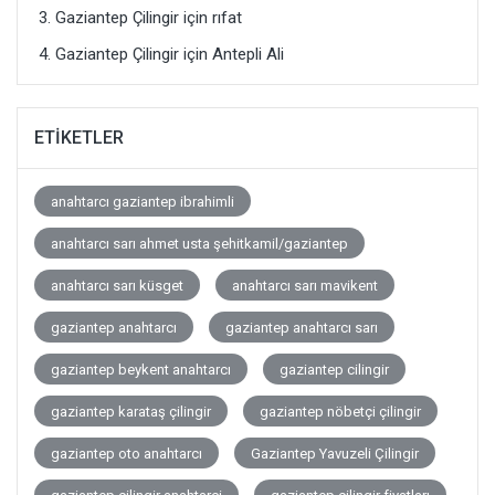
Gaziantep Çilingir
için
rıfat
Gaziantep Çilingir
için
Antepli Ali
ETIKETLER
anahtarcı gaziantep ibrahimli
anahtarcı sarı ahmet usta şehitkamil/gaziantep
anahtarcı sarı küsget
anahtarcı sarı mavikent
gaziantep anahtarcı
gaziantep anahtarcı sarı
gaziantep beykent anahtarcı
gaziantep cilingir
gaziantep karataş çilingir
gaziantep nöbetçi çilingir
gaziantep oto anahtarcı
Gaziantep Yavuzeli Çilingir